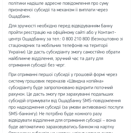
політики надішле адресне повідомлення про суму
призначеної субсидії та механізм її виплати через
Ощадбанк.
Для зручності необхідно перед відвідуванням банку
пройти реєстрацію на офіційному сайті або у Контакт-
центрі Ощадбанку за тел.: 0 800 210 800 (безкоштовно зі
стаціонарних та мобільних телефонів на території
України). Це дасть субсидіанту змогу самостійно обрати
найближче відділення, зручний час та дату для
отримання субсидії без черг.
При отриманні першої субсидії у грошовій формі через
систему грошових переказів «Швидка копійка»
субсидіанту буде запропоновано відкрити поточний
рахунок. Це дасть змогу при зарахуванні подальших
субсидій отримувати від Ощадбанку SMS-повідомлення
про надходження субсидії (за умови активованої послуги
SMS-банкінгу). Не потрібно буде кожного разу
відвідувати відділення для отримання субсидії – вона
буде автоматично зараховуватись банком на картку