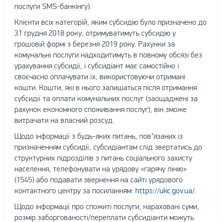
послуги SMS-банкінгу).
Клієнти всіх категорій, яким субсидію було призначено до
31 грудня 2018 року, отримуватимуть субсидію у
грошовій формі з березня 2019 року. Рахунки за
комунальні послуги надходитимуть в повному обсязі без
урахування субсидії, і субсидіант має самостійно і
своєчасно оплачувати їх, використовуючи отримані
кошти. Кошти, які в нього залишаться після отримання
субсидії та оплати комунальних послуг (заощаджені за
рахунок економного споживання послуг), він зможе
витрачати на власний розсуд.
Щодо інформації з будь-яких питань, пов’язаних із
призначенням субсидії, субсидіантам слід звертатись до
структурних підрозділів з питань соціального захисту
населення, телефонувати на урядову «гарячу лінію»
(1545) або подавати звернення на сайті урядового
контактного центру за посиланням:
https://ukc.gov.ua/
.
Щодо інформації про спожиті послуги, нараховані суми,
розмір заборгованості/переплати субсидіанти можуть