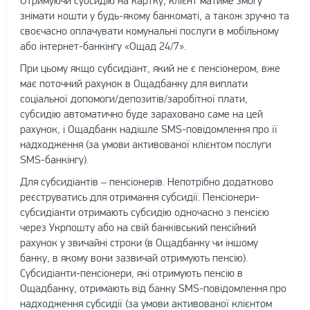
Отримуючи субсидію на картку, клієнт матиме змогу
знімати кошти у будь-якому банкоматі, а також зручно та
своєчасно оплачувати комунальні послуги в мобільному
або інтернет-банкінгу «Ощад 24/7».
При цьому якщо субсидіант, який не є пенсіонером, вже
має поточний рахунок в Ощадбанку для виплати
соціальної допомоги/депозитів/заробітної плати,
субсидію автоматично буде зараховано саме на цей
рахунок, і Ощадбанк надішле SMS-повідомлення про її
надходження (за умови активованої клієнтом послуги
SMS-банкінгу).
Для субсидіантів – пенсіонерів. Непотрібно додатково
реєструватись для отримання субсидії. Пенсіонери-
субсидіанти отримають субсидію одночасно з пенсією
через Укрпошту або на свій банківський пенсійний
рахунок у звичайні строки (в Ощадбанку чи іншому
банку, в якому вони зазвичай отримують пенсію).
Субсидіанти-пенсіонери, які отримують пенсію в
Ощадбанку, отримають від банку SMS-повідомлення про
надходження субсидії (за умови активованої клієнтом