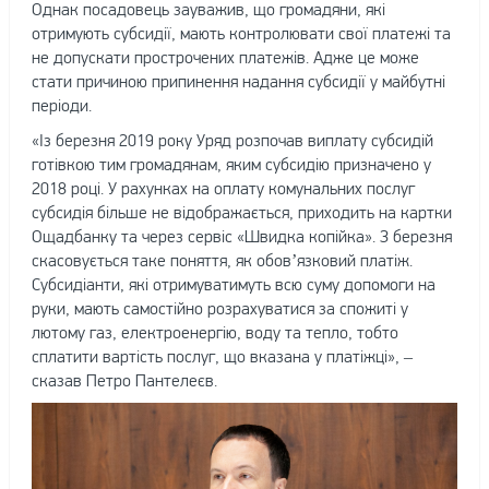
Однак посадовець зауважив, що громадяни, які
отримують субсидії, мають контролювати свої платежі та
не допускати прострочених платежів. Адже це може
стати причиною припинення надання субсидії у майбутні
періоди.
«Із березня 2019 року Уряд розпочав виплату субсидій
готівкою тим громадянам, яким субсидію призначено у
2018 році. У рахунках на оплату комунальних послуг
субсидія більше не відображається, приходить на картки
Ощадбанку та через сервіс «Швидка копійка». З березня
скасовується таке поняття, як обов’язковий платіж.
Субсидіанти, які отримуватимуть всю суму допомоги на
руки, мають самостійно розрахуватися за спожиті у
лютому газ, електроенергію, воду та тепло, тобто
сплатити вартість послуг, що вказана у платіжці», –
сказав Петро Пантелеєв.