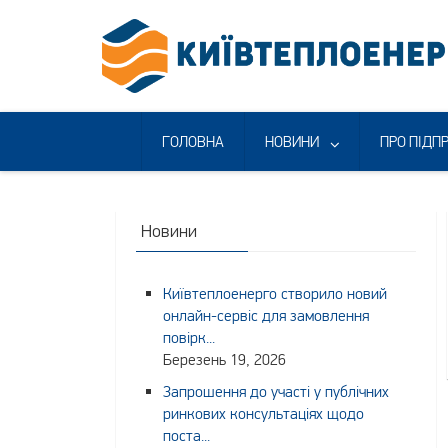
Skip
to
content
ГОЛОВНА
НОВИНИ
ПРО ПІДП
Новини
Київтеплоенерго створило новий
онлайн-сервіс для замовлення
повірк...
Березень 19, 2026
Запрошення до участі у публічних
ринкових консультаціях щодо
поста...