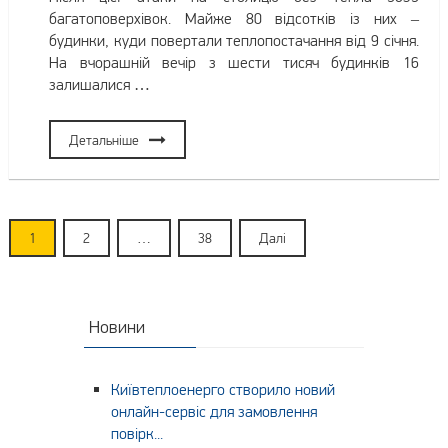
багатоповерхівок. Майже 80 відсотків із них –
будинки, куди повертали теплопостачання від 9 січня.
На вчорашній вечір з шести тисяч будинків 16
залишалися …
Детальніше
1
2
…
38
Далі
Навігація
записів
Новини
Київтеплоенерго створило новий
онлайн-сервіс для замовлення
повірк...