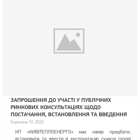
ЗАПРОШЕННЯ ДО УЧАСТІ У ПУБЛІЧНИХ
РИНКОВИХ КОНСУЛЬТАЦІЯХ ЩОДО
ПОСТАЧАННЯ, ВСТАНОВЛЕННЯ ТА ВВЕДЕННЯ
В ЕКСПЛУАТАЦІЮ КОГЕНЕРАЦІЙНИХ
Березень 10, 2026
УСТАНОВОК У МІСТІ КИЄВІ
КП «КИЇВТЕПЛОЕНЕРГО» має намір придбати,
встановити та ввести в експлуатацію сучасні газові