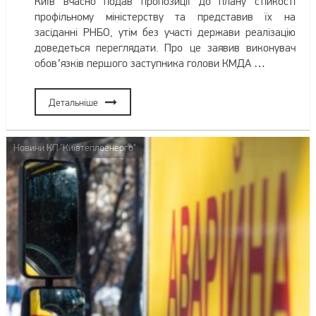
Київ вчасно подав пропозиції до плану стійкості
профільному міністерству та представив їх на
засіданні РНБО, утім без участі держави реалізацію
доведеться переглядати. Про це заявив виконувач
обов’язків першого заступника голови КМДА …
Детальніше
Новини КП "Київтеплоенерго"