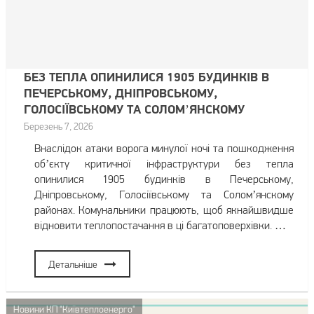
БЕЗ ТЕПЛА ОПИНИЛИСЯ 1905 БУДИНКІВ В
ПЕЧЕРСЬКОМУ, ДНІПРОВСЬКОМУ,
ГОЛОСІЇВСЬКОМУ ТА СОЛОМʼЯНСКОМУ
РАЙОНАХ
Березень 7, 2026
Внаслідок атаки ворога минулої ночі та пошкодження
обʼєкту критичної інфраструктури без тепла
опинилися 1905 будинків в Печерському,
Дніпровському, Голосіївському та Соломʼянскому
районах. Комунальники працюють, щоб якнайшвидше
відновити теплопостачання в ці багатоповерхівки. …
Детальніше
Новини КП "Київтеплоенерго"