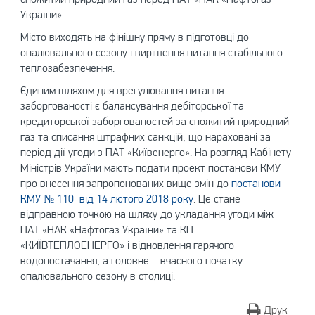
України».
Місто виходять на фінішну пряму в підготовці до
опалювального сезону і вирішення питання стабільного
теплозабезпечення.
Єдиним шляхом для врегулювання питання
заборгованості є балансування дебіторської та
кредиторської заборгованостей за спожитий природний
газ та списання штрафних санкцій, що нараховані за
період дії угоди з ПАТ «Київенерго». На розгляд Кабінету
Міністрів України мають подати проект постанови КМУ
про внесення запропонованих вище змін до
постанови
КМУ № 110 від 14 лютого 2018 року
. Це стане
відправною точкою на шляху до укладання угоди між
ПАТ «НАК «Нафтогаз України» та КП
«КИЇВТЕПЛОЕНЕРГО» і відновлення гарячого
водопостачання, а головне – вчасного початку
опалювального сезону в столиці.
Друк