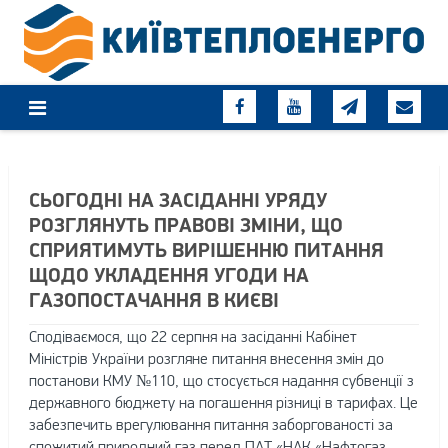
Skip
to
content
СЬОГОДНІ НА ЗАСІДАННІ УРЯДУ
РОЗГЛЯНУТЬ ПРАВОВІ ЗМІНИ, ЩО
СПРИЯТИМУТЬ ВИРІШЕННЮ ПИТАННЯ
ЩОДО УКЛАДЕННЯ УГОДИ НА
ГАЗОПОСТАЧАННЯ В КИЄВІ
Сподіваємося, що 22 серпня на засіданні Кабінет
Міністрів України розгляне питання внесення змін до
постанови КМУ №110, що стосується надання субвенції з
державного бюджету на погашення різниці в тарифах. Це
забезпечить врегулювання питання заборгованості за
спожитий природний газ перед ПАТ «НАК «Нафтогаз