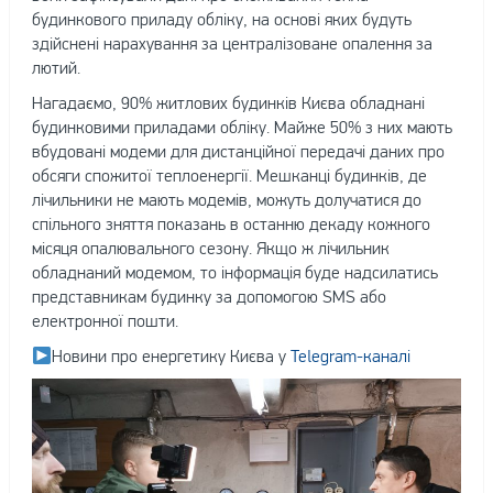
будинкового приладу обліку, на основі яких будуть
здійснені нарахування за централізоване опалення за
лютий.
Нагадаємо, 90% житлових будинків Києва обладнані
будинковими приладами обліку. Майже 50% з них мають
вбудовані модеми для дистанційної передачі даних про
обсяги спожитої теплоенергії. Мешканці будинків, де
лічильники не мають модемів, можуть долучатися до
спільного зняття показань в останню декаду кожного
місяця опалювального сезону. Якщо ж лічильник
обладнаний модемом, то інформація буде надсилатись
представникам будинку за допомогою SMS або
електронної пошти.
Новини про енергетику Києва у
Telegram-каналі