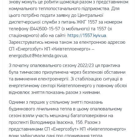
знову можуть це робити щомісяця разом з представником
комунального теплопостачального підприємства. Для
цього потрібно подати заявку до Центральної
диспетчерської служби з питань ЖКГ 1557 за номером
телефону (044)500-15-57 (з мобільного) та 1557 (зі
стаціонарного) або на сайті:
https://1557.kyiv.ua
.
Зареєструватись можна також за електронною адресою
СП «Енергозбут» КП «Київтеплоенерго» –
energozbut@kte.kmda.gov.ua
.
З початку опалювального сезону 2022/23 ця практика
була тимчасово призупинена через безпекові обставини
та вимкнення електроенергії. Зі стабілізацією ситуації в
енергетичному секторі Київтеплоенерго у повному обсязі
відновлює зняття показань разом з киянами.
Одними з перших у спільному знятті показань
будинкового лічильника тепла в цьому опалювальному
сезоні взяли участь мешканці багатоповерхівки на
проспекті Володимира Івасюка, 15б. Разом з
представниками СП «Енергозбут» КП «Київтеплоенерго»
вони зафіксували дані про споживання тепла