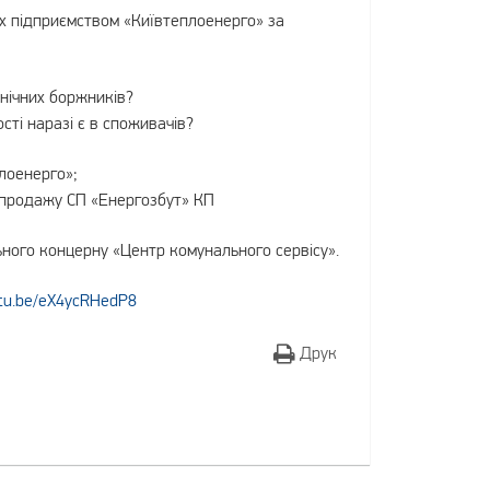
х підприємством «Київтеплоенерго» за
онічних боржників?
сті наразі є в споживачів?
лоенерго»;
 продажу СП «Енергозбут» КП
ного концерну «Центр комунального сервісу».
utu.be/eX4ycRHedP8
Друк