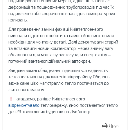
надійній роботі теплових мереж, адже він запобігає
деформації та пошкодженню трубопроводів під час їх
подовження або скорочення внаслідок температурних
коливань.
Для проведення заміни фахівці Київтеплоенерго
виконали підготовчі роботи та самостійно виготовили
необхідні для монтажу деталі. Далі демонтували старий
та встановили новий компенсатор. Через значну вагу
обладнання для монтажу застосували спецтехніку –
потужний вантажопідіймальний автокран.
Завдяки заміні обладнання підвищиться надійність
теплопостачання для жителів мікрорайону Оболонь,
адже саме цією магістраллю тепло постачається до
житлового масиву.
Нагадаємо, раніше Київтеплоенерго
відремонтувало
тепломережу, якою постачається тепло
для 23-х житлових будинків на Лук’янівці.
Друк