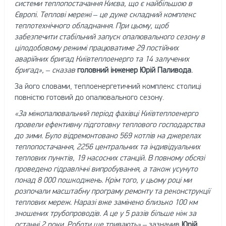
системи теплопостачання Києва, що є найбільшою в
Європі. Теплові мережі – це дуже складний комплекс
теплотехнічного обладнання. При цьому, щоб
забезпечити стабільний запуск опалювального сезону в
цілодобовому режимі працюватиме 29 постійних
аварійних бригад Київтеплоенерго та 14 залучених
бригад», – сказав
головний інженер Юрій Паливода
.
За його словами, теплоенергетичний комплекс столиці
повністю готовий до опалювального сезону.
«За міжопалювальний період фахівці Київтеплоенерго
провели ефективну підготовку теплового господарства
до зими. Було відремонтовано 569 котлів на джерелах
теплопостачання, 2256 центральних та індивідуальних
теплових пунктів, 19 насосних станцій. В повному обсязі
проведено гідравлічні випробування, а також усунуто
понад 8 000 пошкоджень. Крім того, у цьому році ми
розпочали масштабну програму ремонту та реконструкції
теплових мереж. Наразі вже замінено близько 100 км
зношених трубопроводів. А це у 5 разів більше ніж за
останні 2 роки. Роботи ще тривають»
– зазначив
Юрій