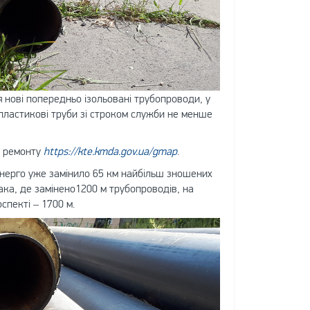
 нові попередньо ізольовані трубопроводи, у
– пластикові труби зі строком служби не менше
ті ремонту
https://kte.kmda.gov.ua/gmap
.
нерго уже замінило 65 км найбільш зношених
ка, де замінено1200 м трубопроводів, на
спекті – 1700 м.