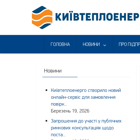
Skip
to
content
ГОЛОВНА
НОВИНИ
ПРО ПІДП
Новини
Київтеплоенерго створило новий
онлайн-сервіс для замовлення
повірк...
Березень 19, 2026
Запрошення до участі у публічних
ринкових консультаціях щодо
поста...