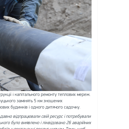
укції і капітального ремонту теплових мереж.
вуцького замінять 5 км зношених
ових будинків і одного дитячого садочку.
давно відпрацювали свій ресурс і потребували
ького було виявлено і ліквідовано 26 аварійних
оїв у постачанні послуг киянам. Тому, щоб