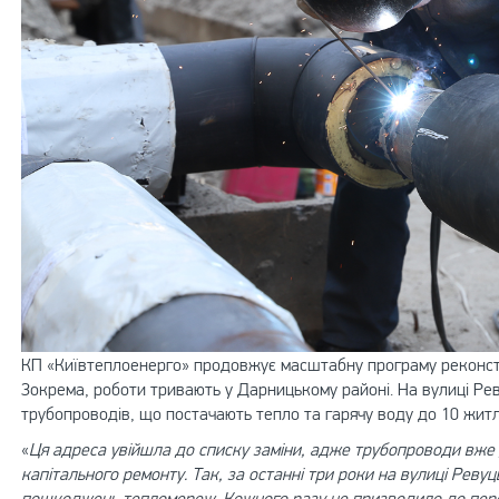
КП «Київтеплоенерго» продовжує масштабну програму реконстр
Зокрема, роботи тривають у Дарницькому районі. На вулиці Ре
трубопроводів, що постачають тепло та гарячу воду до 10 житл
«
Ця адреса увійшла до списку заміни, адже трубопроводи вже 
капітального ремонту. Так, за останні три роки на вулиці Ревуц
пошкоджень тепломереж. Кожного разу це призводило до переб