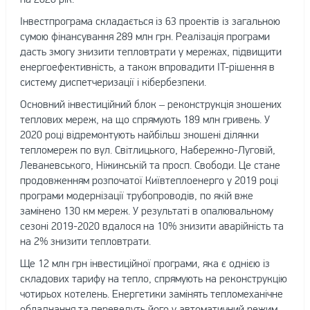
Інвестпрограма складається із 63 проектів із загальною
сумою фінансування 289 млн грн. Реалізація програми
дасть змогу знизити тепловтрати у мережах, підвищити
енергоефективність, а також впровадити IT-рішення в
систему диспетчеризації і кібербезпеки.
Основний інвестиційний блок – реконструкція зношених
теплових мереж, на що спрямують 189 млн гривень. У
2020 році відремонтують найбільш зношені ділянки
тепломереж по вул. Світлицького, Набережно-Луговій,
Леваневського, Ніжинській та просп. Свободи. Це стане
продовженням розпочатої Київтеплоенерго у 2019 році
програми модернізації трубопроводів, по якій вже
замінено 130 км мереж. У результаті в опалювальному
сезоні 2019-2020 вдалося на 10% знизити аварійність та
на 2% знизити тепловтрати.
Ще 12 млн грн інвестиційної програми, яка є однією із
складових тарифу на тепло, спрямують на реконструкцію
чотирьох котелень. Енергетики замінять тепломеханічне
обладнання та переведуть його у автоматичний режим