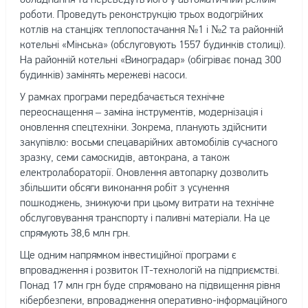
роботи. Проведуть реконструкцію трьох водогрійних
котлів на станціях теплопостачання №1 і №2 та районній
котельні «Мінська» (обслуговують 1557 будинків столиці).
На районній котельні «Виноградар» (обігріває понад 300
будинків) замінять мережеві насоси.
У рамках програми передбачається технічне
переоснащення – заміна інструментів, модернізація і
оновлення спецтехніки. Зокрема, планують здійснити
закупівлю: восьми спецаварійних автомобілів сучасного
зразку, семи самоскидів, автокрана, а також
електролабораторії. Оновлення автопарку дозволить
збільшити обсяги виконання робіт з усунення
пошкоджень, знижуючи при цьому витрати на технічне
обслуговування транспорту і паливні матеріали. На це
спрямують 38,6 млн грн.
Ще одним напрямком інвестиційної програми є
впровадження і розвиток ІТ-технологій на підприємстві.
Понад 17 млн грн буде спрямовано на підвищення рівня
кібербезпеки, впровадження оперативно-інформаційного