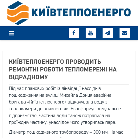
Skip
to
content
КИЇВТЕПЛОЕНЕРГО ПРОВОДИТЬ
РЕМОНТНІ РОБОТИ ТЕПЛОМЕРЕЖІ НА
ВІДРАДНОМУ
Під час планових робіт із ліквідації наслідків
пошкодження на вулиці Михайла Донця аварійна
бригада «Київтеплоенерго» відкачувала воду з
теплокамери до зливостоків. Як інформує комунальне
підприємство, частина води також потрапила на
проїжджу частину, унаслідок чого утворилась пара.
Діаметр пошкодженого трубопроводу – 300 мм. На час