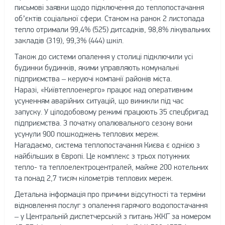
письмові заявки щодо підключення до теплопостачання
об’єктів соціальної сфери. Станом на ранок 2 листопада
тепло отримали 99,4% (525) дитсадків, 98,8% лікувальних
закладів (319), 99,3% (444) шкіл.
Також до системи опалення у столиці підключили усі
будинки будинків, якими управляють комунальні
підприємства – керуючі компанії районів міста.
Наразі, «Київтеплоенерго» працює над оперативним
усуненням аварійних ситуацій, що виникли під час
запуску. У цілодобовому режимі працюють 35 спецбригад
підприємства. З початку опалювального сезону вони
усунули 900 пошкоджень теплових мереж.
Нагадаємо, система теплопостачання Києва є однією з
найбільших в Європі. Це комплекс з трьох потужних
тепло- та теплоелектроцентралей, майже 200 котельних
та понад 2,7 тисяч кілометрів теплових мереж.
Детальна інформація про причини відсутності та терміни
відновлення послуг з опалення гарячого водопостачання
– у Центральній диспетчерській з питань ЖКГ за номером