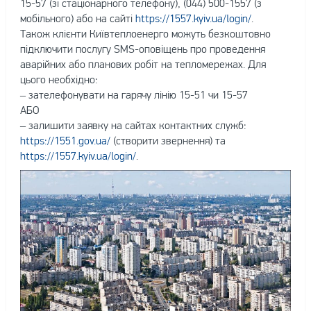
15-57 (зі стаціонарного телефону), (044) 500-1557 (з
мобільного) або на сайті
https://1557.kyiv.ua/login/
.
Також клієнти Київтеплоенерго можуть безкоштовно
підключити послугу SMS-оповіщень про проведення
аварійних або планових робіт на тепломережах. Для
цього необхідно:
– зателефонувати на гарячу лінію 15-51 чи 15-57
АБО
– залишити заявку на сайтах контактних служб:
https://1551.gov.ua/
(створити звернення) та
https://1557.kyiv.ua/login/
.