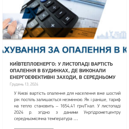
КИЇВТЕПЛОЕНЕРГО: У ЛИСТОПАДІ ВАРТІСТЬ
ОПАЛЕННЯ В БУДИНКАХ, ДЕ ВИКОНАЛИ
ЕНЕРГОЕФЕКТИВНІ ЗАХОДИ, В СЕРЕДНЬОМУ
НА 30% НИЖЧА
Грудень 13, 2024
У Києві вартість опалення для населення вже шостий
рік поспіль залишається незмінною. Як і раніше, тариф
на тепло становить – 1654,41 грн/Гкал. У листопаді
2024 р. згідно з даними Укргідрометцентру
середньомісячна температура …