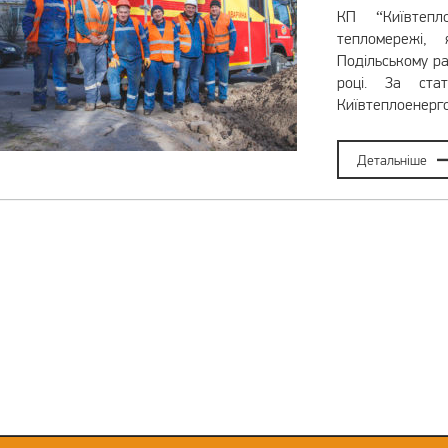
КП “Київтепл
тепломережі,
Подільському ра
році. За стат
Київтеплоенерго
Детальніше