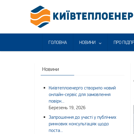
Skip
to
content
ГОЛОВНА
НОВИНИ
ПРО ПІДП
Новини
Київтеплоенерго створило новий
онлайн-сервіс для замовлення
повірк...
Березень 19, 2026
Запрошення до участі у публічних
ринкових консультаціях щодо
поста...