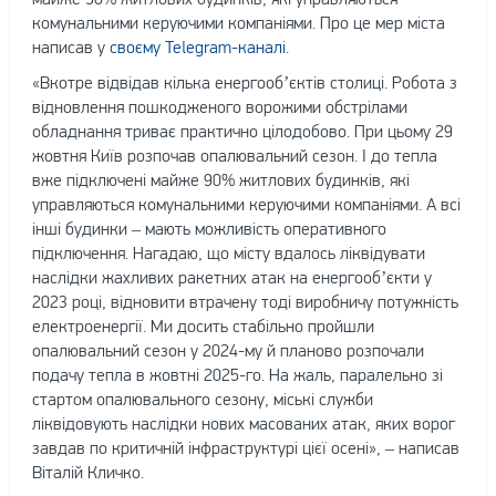
комунальними керуючими компаніями. Про це мер міста
написав у
своєму Telegram-каналі
.
«Вкотре відвідав кілька енергооб’єктів столиці. Робота з
відновлення пошкодженого ворожими обстрілами
обладнання триває практично цілодобово. При цьому 29
жовтня Київ розпочав опалювальний сезон. І до тепла
вже підключені майже 90% житлових будинків, які
управляються комунальними керуючими компаніями. А всі
інші будинки – мають можливість оперативного
підключення. Нагадаю, що місту вдалось ліквідувати
наслідки жахливих ракетних атак на енергооб’єкти у
2023 році, відновити втрачену тоді виробничу потужність
електроенергії. Ми досить стабільно пройшли
опалювальний сезон у 2024-му й планово розпочали
подачу тепла в жовтні 2025-го. На жаль, паралельно зі
стартом опалювального сезону, міські служби
ліквідовують наслідки нових масованих атак, яких ворог
завдав по критичній інфраструктурі цієї осені», – написав
Віталій Кличко.