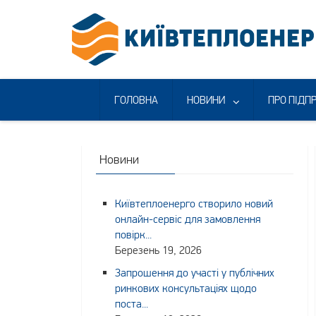
Skip
to
content
ГОЛОВНА
НОВИНИ
ПРО ПІДП
Новини
Київтеплоенерго створило новий
онлайн-сервіс для замовлення
повірк...
Березень 19, 2026
Запрошення до участі у публічних
ринкових консультаціях щодо
поста...