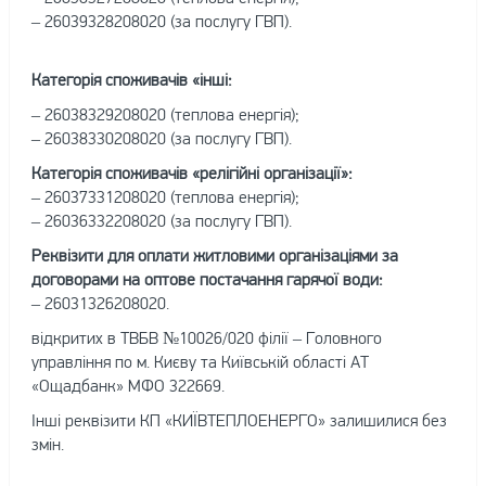
– 26039328208020 (за послугу ГВП).
Категорія споживачів «інші:
– 26038329208020 (теплова енергія);
– 26038330208020 (за послугу ГВП).
Категорія споживачів «релігійні організації»:
– 26037331208020 (теплова енергія);
– 26036332208020 (за послугу ГВП).
Реквізити для оплати житловими організаціями за
договорами на оптове постачання гарячої води:
– 26031326208020.
відкритих в ТВБВ №10026/020 філії – Головного
управління по м. Києву та Київській області АТ
«Ощадбанк» МФО 322669.
Інші реквізити КП «КИЇВТЕПЛОЕНЕРГО» залишилися без
змін.