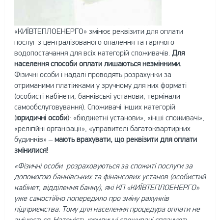
«КИЇВТЕПЛОЕНЕРГО» змінює реквізити для оплати
послуг з централізованого опалення та гарячого
водопостачання для всіх категорій споживачів.
Для
населення способи оплати лишаються незмінними.
Фізичні особи і надалі проводять розрахунки за
отриманими платіжками у зручному для них форматі
(особисті кабінети, банківські установи, термінали
самообслуговування). Споживачі інших категорій
(
юридичні особи
): «бюджетні установи», «інші споживачі»,
«релігійні організації», «управителі багатоквартирних
будинків» –
мають врахувати, що реквізити для оплати
змінилися!
«Фізичні особи розраховуються за спожиті послуги за
допомогою банківських та фінансових установ (особистий
кабінет, відділення банку), які КП «КИЇВТЕПЛОЕНЕРГО»
уже самостійно попередило про зміну рахунків
підприємства. Тому для населення процедура оплати не
змінюється. Натомість юридичні споживачі сплачують