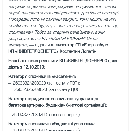
напряму за реквізитами рахунків підприємства, тож їм
вкрай важливо знати нові реквізити для їхньої категорії.
Попередні поточні рахунки закриті, тому кошти на них
прийматися не будуть, а просто повертатимуться назад
споживачам. Тобто за старими реквізитами вони
розрахуватися з КП «КИЇВТЕПЛОЕНЕРГО» не
зможуть»,
— відзначив
директор СП «Енергозбут»
КП «КИЇВТЕПЛОЕНЕРГО» Костянтин Лопатін
.
Нові банківські реквізити КП «КИЇВТЕПЛОЕНЕРГО», які
діють з 12.10.2018:
Категорія споживачів «населення»:
– 26033324208020 (за послугу ГВП);
– 26032325208020 (за послугу ЦО).
Категорія юридичних споживачів «управителі
багатоквартирних будинків» (житлові організації):
– 26034323208020 (теплова енергія).
Категорія споживачів «бюджетні установи»:
– 26030327208020 (теплова енергія);