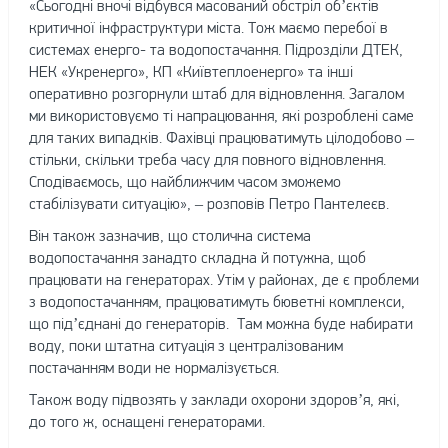
«Сьогодні вночі відбувся масований обстріл об’єктів
критичної інфраструктури міста. Тож маємо перебої в
системах енерго- та водопостачання. Підрозділи ДТЕК,
НЕК «Укренерго», КП «Київтеплоенерго» та інші
оперативно розгорнули штаб для відновлення. Загалом
ми використовуємо ті напрацювання, які розроблені саме
для таких випадків. Фахівці працюватимуть цілодобово –
стільки, скільки треба часу для повного відновлення.
Сподіваємось, що найближчим часом зможемо
стабілізувати ситуацію», – розповів Петро Пантелеєв.
Він також зазначив, що столична система
водопостачання занадто складна й потужна, щоб
працювати на генераторах. Утім у районах, де є проблеми
з водопостачанням, працюватимуть бюветні комплекси,
що підʼєднані до генераторів. Там можна буде набирати
воду, поки штатна ситуація з централізованим
постачанням води не нормалізується.
Також воду підвозять у заклади охорони здоров’я, які,
до того ж, оснащені генераторами.