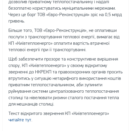
дозволив приватному теплопостачальнику і надалі
безоплатно користуватись муніципальними мережами.
Через це борг ТОВ «Євро-Реконструкція» зріс на 0,5 млрд
гривень.
Більше того, ТОВ «Євро-Реконструкція», не оплативши
послуги з транспортування теплової енергії, вимагає від
КП «Київтеплоенерго» оплатити вартість втраченої
теплової енергії при її транспортуванні.
Щоб забезпечити прозоре та конструктивне вирішення
спору, КП «Київтеплоенерго» у своєму відкритому
зверненні до НКРЕКП та правоохоронних органів просить
втрутитись у ситуацію нетарифного використання коштів
приватним теплопостачальником, аби зупинити
руйнування системи централізованого теплопостачання
столиці та нівелювати ризики сталого постачання тепла
для мешканців столиці.
Текст відкритого звернення КП «Київтеплоенерго»
читайте тут
.