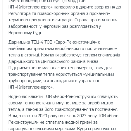
«Київтеплоенерго» сягнув 1,5 млрд грн.
КП «Київтеплоенерго» направило відкрите звернення до
Регулятора та правоохоронних органів з проханням
терміново врегулювати ситуацію. Справа про стягнення
заборгованості у черговий раз розглядається у
Верховному Cуді.
Дарницька ТЕЦ-4 ТОВ «Євро-Реконструкція» є
найбільшим приватним виробником та постачальником
тепла в столиці. Компанія забезпечує теплом споживачів
Дарницького та Дніпровського районів Києва.
Підприємство не має власних тепломереж, тому для
транспортування тепла користується муніципальними
трубопроводами, які знаходяться в управлінні
КП «Київтеплоенерго».
Водночас клієнти ТОВ «Євро-Реконструкція» сплачують
своєму теплопостачальнику не лише за виробництво
тепла, а також за його транспортування та постачання.
Втім, з жовтня 2020 року по січень 2023 року ТОВ «Євро-
Реконструкція» не сплатила жодної гривні за
користування міськими мережами. Куди спрямовуються