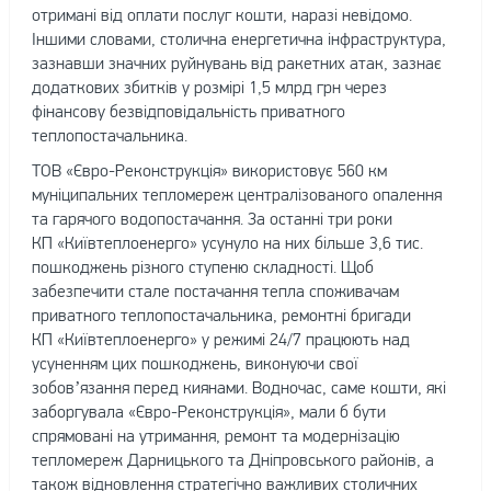
отримані від оплати послуг кошти, наразі невідомо.
Іншими словами, столична енергетична інфраструктура,
зазнавши значних руйнувань від ракетних атак, зазнає
додаткових збитків у розмірі 1,5 млрд грн через
фінансову безвідповідальність приватного
теплопостачальника.
ТОВ «Євро-Реконструкція» використовує 560 км
муніципальних тепломереж централізованого опалення
та гарячого водопостачання. За останні три роки
КП «Київтеплоенерго» усунуло на них більше 3,6 тис.
пошкоджень різного ступеню складності. Щоб
забезпечити стале постачання тепла споживачам
приватного теплопостачальника, ремонтні бригади
КП «Київтеплоенерго» у режимі 24/7 працюють над
усуненням цих пошкоджень, виконуючи свої
зобов’язання перед киянами. Водночас, саме кошти, які
заборгувала «Євро-Реконструкція», мали б бути
спрямовані на утримання, ремонт та модернізацію
тепломереж Дарницького та Дніпровського районів, а
також відновлення стратегічно важливих столичних