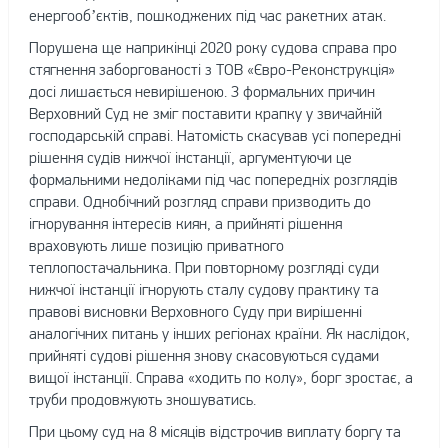
енергооб’єктів, пошкоджених під час ракетних атак.
Порушена ще наприкінці 2020 року судова справа про
стягнення заборгованості з ТОВ «Євро-Реконструкція»
досі лишається невирішеною. З формальних причин
Верховний Суд не зміг поставити крапку у звичайній
господарській справі. Натомість скасував усі попередні
рішення судів нижчої інстанції, аргументуючи це
формальними недоліками під час попередніх розглядів
справи. Однобічний розгляд справи призводить до
ігнорування інтересів киян, а прийняті рішення
враховують лише позицію приватного
теплопостачальника. При повторному розгляді суди
нижчої інстанції ігнорують сталу судову практику та
правові висновки Верховного Суду при вирішенні
аналогічних питань у інших регіонах країни. Як наслідок,
прийняті судові рішення знову скасовуються судами
вищої інстанції. Справа «ходить по колу», борг зростає, а
труби продовжують зношуватись.
При цьому суд на 8 місяців відстрочив виплату боргу та