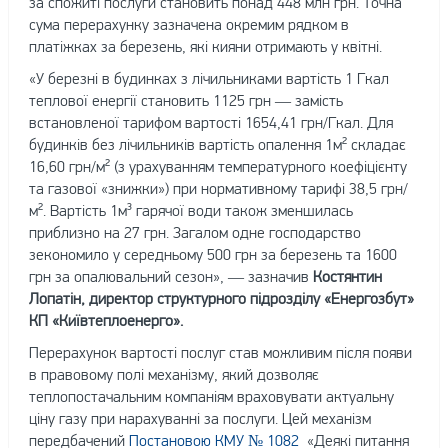
за спожиті послуги становить понад 448 млн грн. Точна
сума перерахунку зазначена окремим рядком в
платіжках за березень, які кияни отримають у квітні.
«У березні в будинках з лічильниками вартість 1 Гкал
теплової енергії становить 1125 грн — замість
встановленої тарифом вартості 1654,41 грн/Гкал. Для
будинків без лічильників вартість опалення 1м² складає
16,60 грн/м² (з урахуванням температурного коефіцієнту
та газової «знижки») при нормативному тарифі 38,5 грн/
м². Вартість 1м³ гарячої води також зменшилась
приблизно на 27 грн. Загалом одне господарство
зекономило у середньому 500 грн за березень та 1600
грн за опалювальний сезон», — зазначив
Костянтин
Лопатін, директор структурного підрозділу «Енергозбут»
КП «Київтеплоенерго».
Перерахунок вартості послуг став можливим після появи
в правовому полі механізму, який дозволяє
теплопостачальним компаніям враховувати актуальну
ціну газу при нарахуванні за послуги. Цей механізм
передбачений
Постановою КМУ № 1082
«Деякі питання