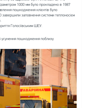
д діаметром 1000 мм було прокладено в 1987
виявлення пошкодження клієнтів було
00 завершили заповнення системи теплоносієм
.
криття Голосіївським ШЕУ.
ці усунення пошкодження поблизу