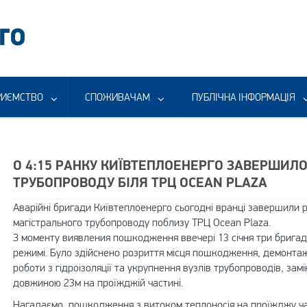
РИЄМСТВО
СПОЖИВАЧАМ
ПУБЛІЧНА ІНФОРМАЦІЯ
О 4:15 РАНКУ КИЇВТЕПЛОЕНЕРГО ЗАВЕРШИЛ
ТРУБОПРОВОДУ БІЛЯ ТРЦ OCEAN PLAZA
Аварійні бригади Київтеплоенерго сьогодні вранці завершили
магістрального трубопроводу поблизу ТРЦ Ocean Plaza.
З моменту виявления пошкодження ввечері 13 січня три брига
режимі. Було здійснено розриття місця пошкодження, демонт
роботи з гідроізоляції та укрупнення вузлів трубопроводів, з
довжиною 23м на проїжджій частині.
Нагадаємо, пошкодження з витоком теплоносія на проїжджу ча