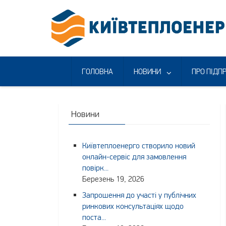
Skip
to
content
ГОЛОВНА
НОВИНИ
ПРО ПІДП
Новини
Київтеплоенерго створило новий
онлайн-сервіс для замовлення
повірк...
Березень 19, 2026
Запрошення до участі у публічних
ринкових консультаціях щодо
поста...