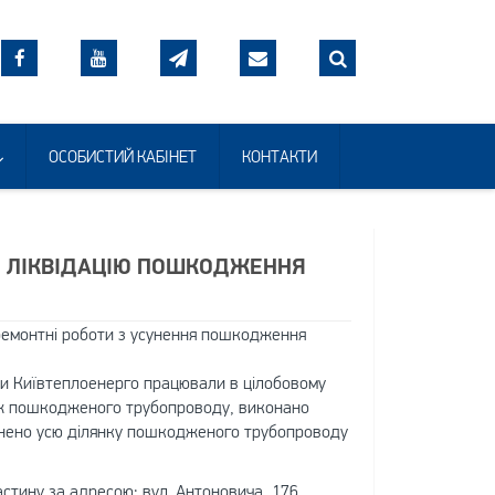
ОСОБИСТИЙ КАБІНЕТ
КОНТАКТИ
О ЛІКВІДАЦІЮ ПОШКОДЖЕННЯ
 ремонтні роботи з усунення пошкодження
ди Київтеплоенерго працювали в цілобовому
аж пошкодженого трубопроводу, виконано
амінено усю ділянку пошкодженого трубопроводу
стину за адресою: вул. Антоновича, 176