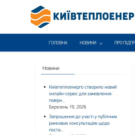
Skip
to
content
ГОЛОВНА
НОВИНИ
ПРО ПІДП
Новини
Київтеплоенерго створило новий
онлайн-сервіс для замовлення
повірк...
Березень 19, 2026
Запрошення до участі у публічних
ринкових консультаціях щодо
поста...