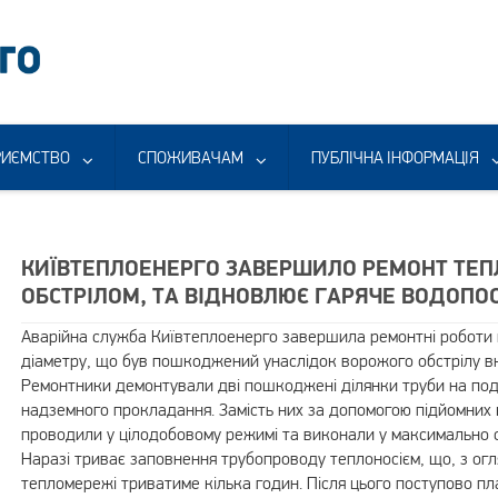
РИЄМСТВО
СПОЖИВАЧАМ
ПУБЛІЧНА ІНФОРМАЦІЯ
КИЇВТЕПЛОЕНЕРГО ЗАВЕРШИЛО РЕМОНТ ТЕ
ОБСТРІЛОМ, ТА ВІДНОВЛЮЄ ГАРЯЧЕ ВОДОПО
Аварійна служба Київтеплоенерго завершила ремонтні роботи 
діаметру, що був пошкоджений унаслідок ворожого обстрілу вн
Ремонтники демонтували дві пошкоджені ділянки труби на по
надземного прокладання. Замість них за допомогою підйомних 
проводили у цілодобовому режимі та виконали у максимально с
Наразі триває заповнення трубопроводу теплоносієм, що, з огл
тепломережі триватиме кілька годин. Після цього поступово пл