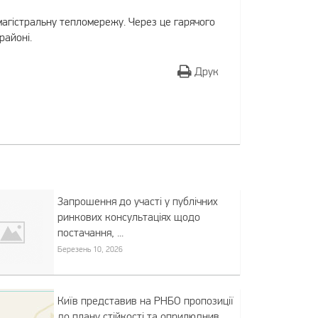
агістральну тепломережу. Через це гарячого
районі.
Друк
Запрошення до участі у публічних
ринкових консультаціях щодо
постачання, ...
Березень 10, 2026
Київ представив на РНБО пропозиції
до плану стійкості та оприлюднив