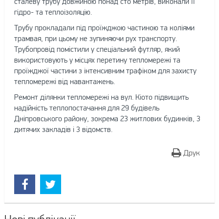
сталеву трубу довжиною понад сто метрів, виконали її
гідро- та теплоізоляцію.
Трубу прокладали під проїжджою частиною та коліями
трамвая, при цьому не зупиняючи рух транспорту.
Трубопровід помістили у спеціальний футляр, який
використовують у місцях перетину тепломережі та
проїжджої частини з інтенсивним трафіком для захисту
тепломережі від навантажень.
Ремонт ділянки тепломережі на вул. Кіото підвищить
надійність теплопостачання для 29 будівель
Дніпровського району, зокрема 23 житлових будинків, 3
дитячих закладів і 3 відомств.
Друк