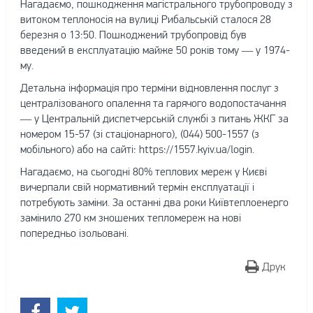
Нагадаємо, пошкодження магістрального трубопроводу з
витоком теплоносія на вулиці Рибальській сталося 28
березня о 13:50. Пошкоджений трубопровід був
введений в експлуатацію майже 50 років тому — у 1974-
му.
Детальна інформація про терміни відновлення послуг з
централізованого опалення та гарячого водопостачання
— у Центральній диспетчерській службі з питань ЖКГ за
номером 15-57 (зі стаціонарного), (044) 500-1557 (з
мобільного) або на сайті: https://1557.kyiv.ua/login.
Нагадаємо, на сьогодні 80% теплових мереж у Києві
вичерпали свій нормативний термін експлуатації і
потребують заміни. За останні два роки Київтеплоенерго
замінило 270 км зношених тепломереж на нові
попередньо ізольовані.
Друк