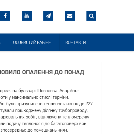
ОСОБИСТИЙ КАБІНЕТ
КОНТАКТИ
ДНОВИЛО ОПАЛЕННЯ ДО ПОНАД
режі на бульварі Шевченка. Аварійно-
ти у максимально стислі терміни.
обіт було призупинено теплопостачання до 227
нтували пошкоджену ділянку трубопроводу,
 зварювальних робіт, відключену тепломережу
ли подачу теплоносія до багатоповерхівок.
безпосередньо до помешкань киян.