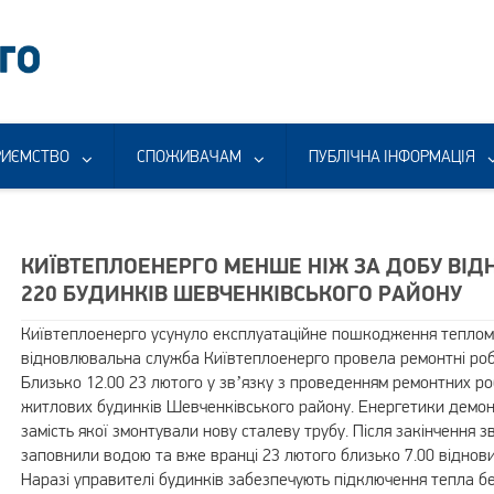
РИЄМСТВО
СПОЖИВАЧАМ
ПУБЛІЧНА ІНФОРМАЦІЯ
КИЇВТЕПЛОЕНЕРГО МЕНШЕ НІЖ ЗА ДОБУ ВІ
220 БУДИНКІВ ШЕВЧЕНКІВСЬКОГО РАЙОНУ
Київтеплоенерго усунуло експлуатаційне пошкодження тепломе
відновлювальна служба Київтеплоенерго провела ремонтні робо
Близько 12.00 23 лютого у зв’язку з проведенням ремонтних р
житлових будинків Шевченківського району. Енергетики демо
замість якої змонтували нову сталеву трубу. Після закінчення
заповнили водою та вже вранці 23 лютого близько 7.00 віднови
Наразі управителі будинків забезпечують підключення тепла 