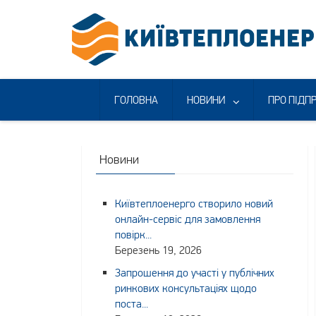
Skip
to
content
ГОЛОВНА
НОВИНИ
ПРО ПІДП
Новини
Київтеплоенерго створило новий
онлайн-сервіс для замовлення
повірк...
Березень 19, 2026
Запрошення до участі у публічних
ринкових консультаціях щодо
поста...