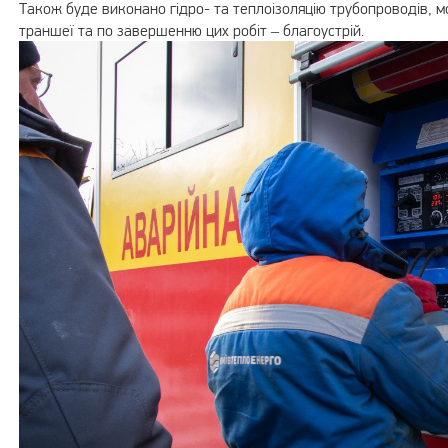
Також буде виконано гідро- та теплоізоляцію трубопроводів, м
траншеї та по завершенню цих робіт – благоустрій.