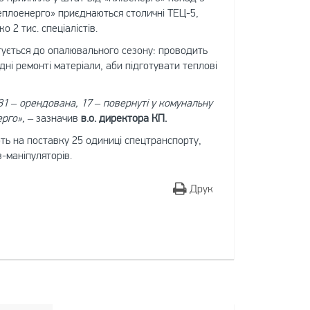
теплоенерго» приєднаються столичні ТЕЦ-5,
 2 тис. спеціалістів.
отується до опалювального сезону: проводить
дні ремонті матеріали, аби підготувати теплові
181 – орендована, 17 – повернуті у комунальну
ерго»,
– зазначив
в.о. директора КП.
ть на поставку 25 одиниці спецтранспорту,
-маніпуляторів.
Друк