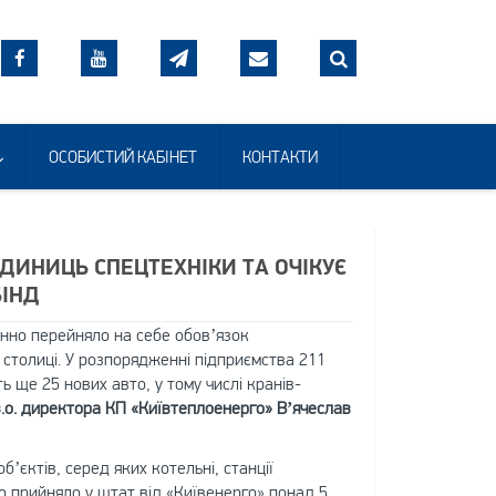
ОСОБИСТИЙ КАБІНЕТ
КОНТАКТИ
ДИНИЦЬ СПЕЦТЕХНІКИ ТА ОЧІКУЄ
БІНД
нно перейняло на себе обов’язок
 столиці. У розпорядженні підприємства 211
 ще 25 нових авто, у тому числі кранів-
в.о. директора КП «Київтеплоенерго» В’ячеслав
’єктів, серед яких котельні, станції
во прийняло у штат від «Київенерго» понад 5