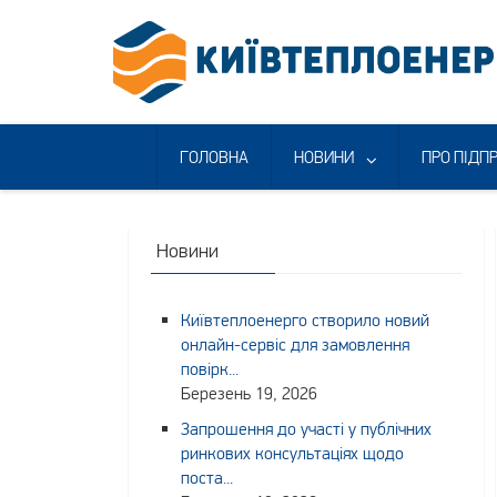
Skip
to
content
ГОЛОВНА
НОВИНИ
ПРО ПІДП
Новини
Київтеплоенерго створило новий
онлайн-сервіс для замовлення
повірк...
Березень 19, 2026
Запрошення до участі у публічних
ринкових консультаціях щодо
поста...