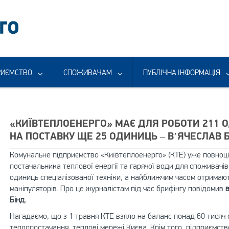
РИЄМСТВО
СПОЖИВАЧАМ
ПУБЛІЧНА ІНФОРМАЦІЯ
«КИЇВТЕПЛОЕНЕРГО» МАЄ ДЛЯ РОБОТИ 211 О
НА ПОСТАВКУ ЩЕ 25 ОДИНИЦЬ – В’ЯЧЕСЛАВ 
Комунальне підприємство «Київтеплоенерго» (КТЕ) уже повноці
постачальника теплової енергії та гарячої води для споживачів
одиниць спеціалізованої техніки, а найближчим часом отримають
маніпуляторів. Про це журналістам під час брифінгу повідомив
Бінд.
Нагадаємо, що з 1 травня КТЕ взяло на баланс понад 60 тисяч об
теплопостачання, теплові мережі Києва. Крім того, підприємст