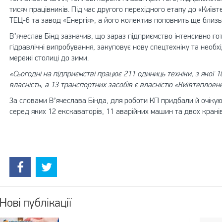
тисяч працівників. Під час другого перехідного етапу до «Київ
ТЕЦ-6 та завод «Енергія», а його колектив поповнить ще близько
В’ячеслав Бінд зазначив, що зараз підприємство інтенсивно г
гідравлічні випробування, закуповує нову спецтехніку та необхі
мережі столиці до зими.
«Сьогодні на підприємстві працює 211 одиниць техніки, з якої 
власність, а 13 транспортних засобів є власністю «Київтеплоен
За словами В’ячеслава Бінда, для роботи КП придбали й очікую
серед яких 12 екскаваторів, 11 аварійних машин та двох кранів
Нові публікації