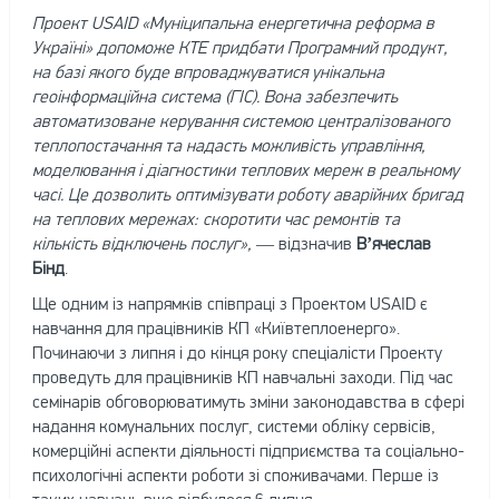
Проект USAID «Муніципальна енергетична реформа в
Україні» допоможе КТЕ придбати Програмний продукт,
на базі якого буде впроваджуватися унікальна
геоінформаційна система (ГІС). Вона забезпечить
автоматизоване керування системою централізованого
теплопостачання та надасть можливість управління,
моделювання і діагностики теплових мереж в реальному
часі. Це дозволить оптимізувати роботу аварійних бригад
на теплових мережах: скоротити час ремонтів та
кількість відключень послуг»,
— відзначив
В’ячеслав
Бінд
.
Ще одним із напрямків співпраці з Проектом USAID є
навчання для працівників КП «Київтеплоенерго».
Починаючи з липня і до кінця року спеціалісти Проекту
проведуть для працівників КП навчальні заходи. Під час
семінарів обговорюватимуть зміни законодавства в сфері
надання комунальних послуг, системи обліку сервісів,
комерційні аспекти діяльності підприємства та соціально-
психологічні аспекти роботи зі споживачами. Перше із