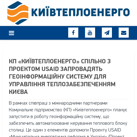
Skip
to
content
КП «КИЇВТЕПЛОЕНЕРГО» СПІЛЬНО З
ПРОЕКТОМ USAID ЗАПРОВАДЯТЬ
ГЕОІНФОРМАЦІЙНУ СИСТЕМУ ДЛЯ
УПРАВЛІННЯ ТЕПЛОЗАБЕЗПЕЧЕННЯМ
КИЄВА
В рамках співпраці з міжнародними партнерами
Комунальне підприємство (КП) «Київтеплоенерго» планує
запустити в роботу геоінформаційну систему, що
забезпечить автоматизоване керування теплового блоку
столиці. Це один з елементів допомоги Проекту USAID
«Муніципальна енергетична реформа в Україні» (Проект