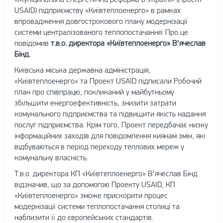
USAID) підприємству «Київтеплоенерго» в рамках
впровадження довгострокового плану модернізації
системи централізованого теплопостачання. Про це
повідомив
т.в.о. директора «Київтеплоенерго» В’ячеслав
Бінд.
Київська міська державна адміністрація,
«Київтеплоенерго» та Проект USAID підписали Робочий
план про співпрацю, покликаний у майбутньому
збільшити енергоефективність, знизити затрати
комунального підприємства та підвищити якість надання
послуг підприємства. Крім того, Проект передбачає низку
інформаційних заходів для повідомлення киянам змін, які
відбуваються в період переходу теплових мереж у
комунальну власність.
Т.в.о. директора КП «Київтеплоенерго» В’ячеслав Бінд
відзначив, що за допомогою Проекту USAID, КП
«Київтеплоенерго» зможе прискорити процес
модернізації системи теплопостачання столиці та
наблизити її до європейських стандартів.