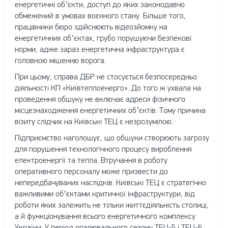
енергетичні об’єкти, доступ до яких законодавчо
обмежений в умовах воєнного стану. Більше того,
працівники бюро здійснюють відеозйомку на
енергетичних об’єктах, грубо порушуючи безпекові
норми, адже зараз енергетична інфраструктура є
головною мішенню ворога.
При цьому, справа ДБР не стосується безпосередньо
діяльності КП «Київтеплоенерго». До того ж ухвала на
проведення обшуку не включає адреси фізичного
місцезнаходження енергетичних об’єктів. Тому причина
візиту слідчих на Київські ТЕЦ є незрозумілою.
Підприємство наголошує, що обшуки створюють загрозу
для порушення технологічного процесу вироблення
електроенергії та тепла. Втручання в роботу
оперативного персоналу може призвести до
непередбачуваних наслідків. Київські ТЕЦ є стратегічно
важливими об’єктами критичної інфраструктури, від
роботи яких залежить не тільки життєдіяльність столиці,
а й функціонування всього енергетичного комплексу
України. У період опалювального сезону ТЕЦ-5 і ТЕЦ-6