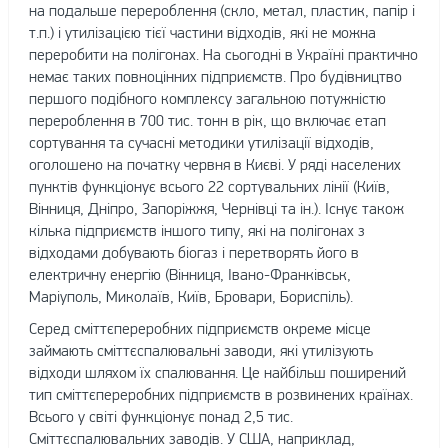
на подальше перероблення (скло, метал, пластик, папір і
т.п.) і утилізацією тієї частини відходів, які не можна
переробити на полігонах. На сьогодні в Україні практично
немає таких повноцінних підприємств. Про будівництво
першого подібного комплексу загальною потужністю
перероблення в 700 тис. тонн в рік, що включає етап
сортування та сучасні методики утилізації відходів,
оголошено на початку червня в Києві. У ряді населених
пунктів функціонує всього 22 сортувальних лінії (Київ,
Вінниця, Дніпро, Запоріжжя, Чернівці та ін.). Існує також
кілька підприємств іншого типу, які на полігонах з
відходами добувають біогаз і перетворять його в
електричну енергію (Вінниця, Івано-Франківськ,
Маріуполь, Миколаїв, Київ, Бровари, Бориспіль).
Серед сміттєпереробних підприємств окреме місце
займають сміттєспалювальні заводи, які утилізують
відходи шляхом їх спалювання. Це найбільш поширений
тип сміттєпереробних підприємств в розвинених країнах.
Всього у світі функціонує понад 2,5 тис.
Сміттєспалювальних заводів. У США, наприклад,