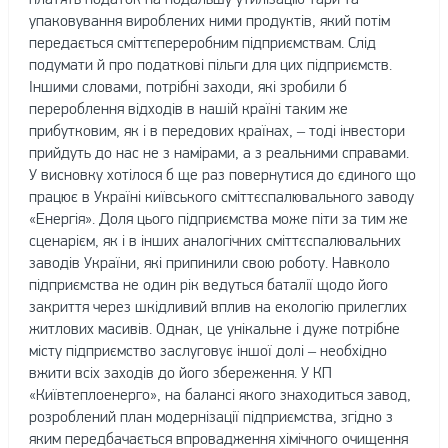
упаковування вироблених ними продуктів, який потім
передається сміттєпереробним підприємствам. Слід
подумати й про податкові пільги для цих підприємств.
Іншими словами, потрібні заходи, які зробили б
перероблення відходів в нашій країні таким же
прибутковим, як і в передових країнах, – тоді інвестори
прийдуть до нас не з намірами, а з реальними справами.
У висновку хотілося б ще раз повернутися до єдиного що
працює в Україні київського сміттєспалювального заводу
«Енергія». Доля цього підприємства може піти за тим же
сценарієм, як і в інших аналогічних сміттєспалювальних
заводів України, які припинили свою роботу. Навколо
підприємства не один рік ведуться баталії щодо його
закриття через шкідливий вплив на екологію прилеглих
житлових масивів. Однак, це унікальне і дуже потрібне
місту підприємство заслуговує іншої долі – необхідно
вжити всіх заходів до його збереження. У КП
«Київтеплоенерго», на балансі якого знаходиться завод,
розроблений план модернізації підприємства, згідно з
яким передбачається впровадження хімічного очищення