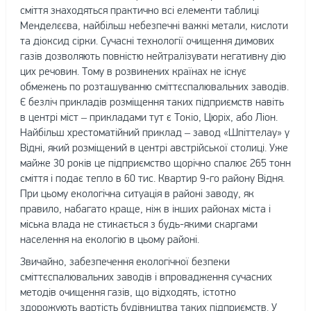
сміття знаходяться практично всі елементи таблиці
Менделєєва, найбільш небезпечні важкі метали, кислоти
та діоксид сірки. Сучасні технології очищення димових
газів дозволяють повністю нейтралізувати негативну дію
цих речовин. Тому в розвинених країнах не існує
обмежень по розташуванню сміттєспалювальних заводів.
Є безліч прикладів розміщення таких підприємств навіть
в центрі міст – прикладами тут є Токіо, Цюріх, або Ліон.
Найбільш хрестоматійний приклад – завод «Шпіттелау» у
Відні, який розміщений в центрі австрійської столиці. Уже
майже 30 років це підприємство щорічно спалює 265 тонн
сміття і подає тепло в 60 тис. Квартир 9-го району Відня.
При цьому екологічна ситуація в районі заводу, як
правило, набагато краще, ніж в інших районах міста і
міська влада не стикається з будь-якими скаргами
населення на екологію в цьому районі.
Звичайно, забезпечення екологічної безпеки
сміттєспалювальних заводів і впровадження сучасних
методів очищення газів, що відходять, істотно
здорожують вартість будівництва таких підприємств. У