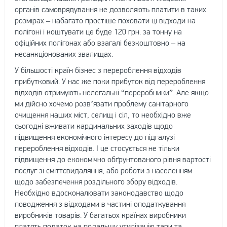
органів самоврядування не дозволяють платити в таких
розмірах – набагато простіше поховати ці відходи на
полігоні і коштувати це буде 120 грн. за тонну на
офіційних полігонах або взагалі безкоштовно – на
несанкціонованих звалищах.
У більшості країн бізнес з перероблення відходів
прибутковий. У нас же поки прибуток від перероблення
відходів отримують нелегальні “переробники”. Але якщо
ми дійсно хочемо розв’язати проблему санітарного
очищення наших міст, селищ і сіл, то необхідно вже
сьогодні вживати кардинальних заходів щодо
підвищення економічного інтересу до підгалузі
перероблення відходів. І це стосується не тільки
підвищення до економічно обґрунтованого рівня вартості
послуг зі сміттєвидаляння, або роботи з населенням
щодо забезпечення роздільного збору відходів.
Необхідно вдосконалювати законодавство щодо
поводження з відходами в частині оподаткування
виробників товарів. У багатьох країнах виробники
платять податок на подальшу утилізацію тари та