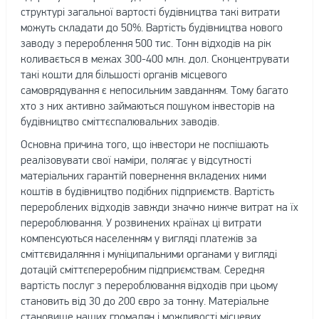
структурі загальної вартості будівництва такі витрати
можуть складати до 50%. Вартість будівництва нового
заводу з перероблення 500 тис. Тонн відходів на рік
коливається в межах 300-400 млн. дол. Сконцентрувати
такі кошти для більшості органів місцевого
самоврядування є непосильним завданням. Тому багато
хто з них активно займаються пошуком інвесторів на
будівництво сміттєспалювальних заводів.
Основна причина того, що інвестори не поспішають
реалізовувати свої наміри, полягає у відсутності
матеріальних гарантій повернення вкладених ними
коштів в будівництво подібних підприємств. Вартість
перероблених відходів завжди значно нижче витрат на їх
перероблювання. У розвинених країнах ці витрати
компенсуються населенням у вигляді платежів за
сміттєвидаляння і муніципальними органами у вигляді
дотацій сміттєпереробним підприємствам. Середня
вартість послуг з перероблювання відходів при цьому
становить від 30 до 200 євро за тонну. Матеріальне
становище наших громадян і можливості місцевих