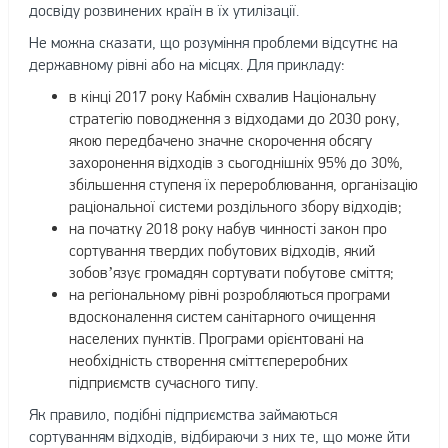
досвіду розвинених країн в їх утилізації.
Не можна сказати, що розуміння проблеми відсутнє на
державному рівні або на місцях. Для прикладу:
в кінці 2017 року Кабмін схвалив Національну
стратегію поводження з відходами до 2030 року,
якою передбачено значне скорочення обсягу
захоронення відходів з сьогоднішніх 95% до 30%,
збільшення ступеня їх перероблювання, організацію
раціональної системи роздільного збору відходів;
на початку 2018 року набув чинності закон про
сортування твердих побутових відходів, який
зобов’язує громадян сортувати побутове сміття;
на регіональному рівні розробляються програми
вдосконалення систем санітарного очищення
населених пунктів. Програми орієнтовані на
необхідність створення сміттєпереробних
підприємств сучасного типу.
Як правило, подібні підприємства займаються
сортуванням відходів, відбираючи з них те, що може йти