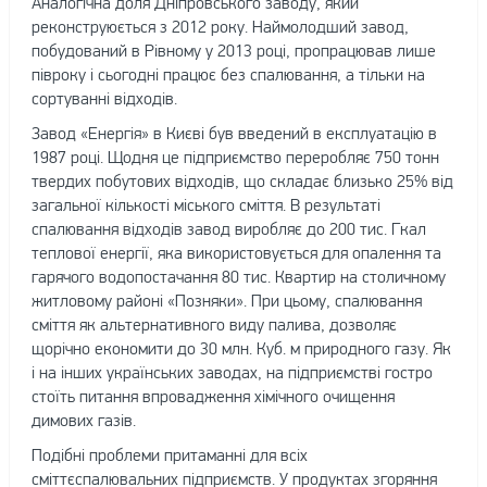
Аналогічна доля Дніпровського заводу, який
реконструюється з 2012 року. Наймолодший завод,
побудований в Рівному у 2013 році, пропрацював лише
півроку і сьогодні працює без спалювання, а тільки на
сортуванні відходів.
Завод «Енергія» в Києві був введений в експлуатацію в
1987 році. Щодня це підприємство переробляє 750 тонн
твердих побутових відходів, що складає близько 25% від
загальної кількості міського сміття. В результаті
спалювання відходів завод виробляє до 200 тис. Гкал
теплової енергії, яка використовується для опалення та
гарячого водопостачання 80 тис. Квартир на столичному
житловому районі «Позняки». При цьому, спалювання
сміття як альтернативного виду палива, дозволяє
щорічно економити до 30 млн. Куб. м природного газу. Як
і на інших українських заводах, на підприємстві гостро
стоїть питання впровадження хімічного очищення
димових газів.
Подібні проблеми притаманні для всіх
сміттєспалювальних підприємств. У продуктах згоряння