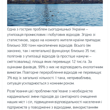
Одна з гострих проблем сьогоднішньої України –
утилізація промислових і побутових відходів. Згідно зі
статистикою, зараз на кожного жителя країни припадає
близько 300 тонн накопичених відходів. Всього (як
законно, так і нелегально) функціонує близько 35 тис.
полігонів з утилізації відходів (а простіше кажучи –
сміттєзвалищ), площа яких перевищує 12 тис.га. За
оцінками фахівців, 99% з них не відповідають екологічним
вимогам. Повторне перероблення відходів не перевищує
3% від їх загальної кількості. І така, неприваблива,
ситуація ускладнюється з кожним роком.
Розв’язання цієї проблеми пов’язане з необхідністю
кардинальної зміни підходів до санітарного очищення
наших міст і сіл, підвищення відповідальності населення і
підприємств у поводженні з відходами, використанням