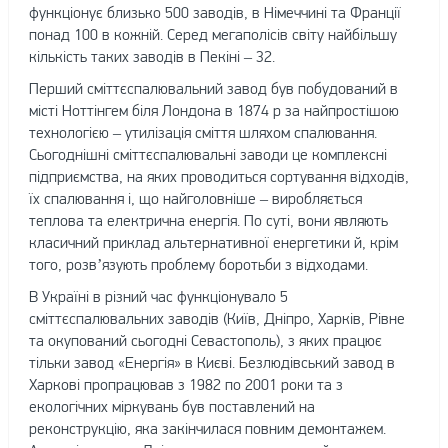
функціонує близько 500 заводів, в Німеччині та Франції
понад 100 в кожній. Серед мегаполісів світу найбільшу
кількість таких заводів в Пекіні – 32.
Перший сміттєспалювальний завод був побудований в
місті Ноттінгем біля Лондона в 1874 р за найпростішою
технологією – утилізація сміття шляхом спалювання.
Сьогоднішні сміттєспалювальні заводи це комплексні
підприємства, на яких проводиться сортування відходів,
їх спалювання і, що найголовніше – виробляється
теплова та електрична енергія. По суті, вони являють
класичний приклад альтернативної енергетики й, крім
того, розв’язують проблему боротьби з відходами.
В Україні в різний час функціонувало 5
сміттєспалювальних заводів (Київ, Дніпро, Харків, Рівне
та окупований сьогодні Севастополь), з яких працює
тільки завод «Енергія» в Києві. Безлюдівський завод в
Харкові пропрацював з 1982 по 2001 роки та з
екологічних міркувань був поставлений на
реконструкцію, яка закінчилася повним демонтажем.