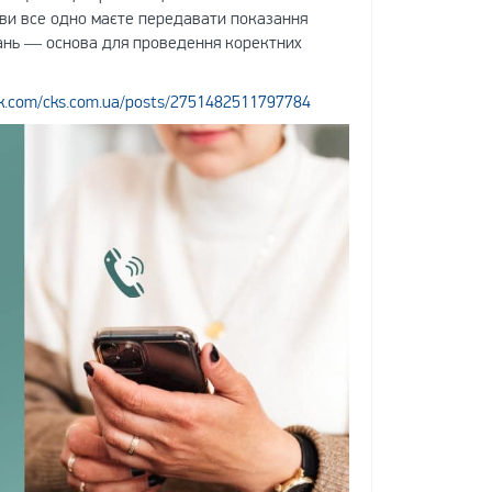
, ви все одно маєте передавати показання
азань — основа для проведення коректних
k.com/cks.com.ua/posts/2751482511797784