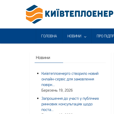
Skip
to
content
ГОЛОВНА
НОВИНИ
ПРО ПІДП
Новини
Київтеплоенерго створило новий
онлайн-сервіс для замовлення
повірк...
Березень 19, 2026
Запрошення до участі у публічних
ринкових консультаціях щодо
поста...